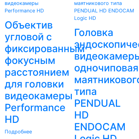
Объектив
Головка
угловой с
эндоскопиче
фиксированным
видеокамер
фокусным
одночиповая
расстоянием
маятниковог
для головки
типа
видеокамеры
PENDUAL
Performance
HD
HD
ENDOCAM
Подробнее
Logic HD