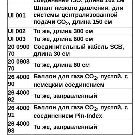
Шланг низкого давления, для
системы централизованной
UI 001
подачи CO
, длина 150 см
2
UI 002
То же, длина 300 см
UI 003
То же, длина 600 см
20 0900
Соединительный кабель SCB,
70
длина 30 см
20 0903
То же, длина 60 см
70
Баллон для газа CO
, пустой, с
26 4000
2
90
немецким соединением
26 4000
То же, заправленный
92
Баллон для газа CO
, пустой, с
26 4000
2
91
соединением Pin-Index
26 4000
То же, заправленный
93