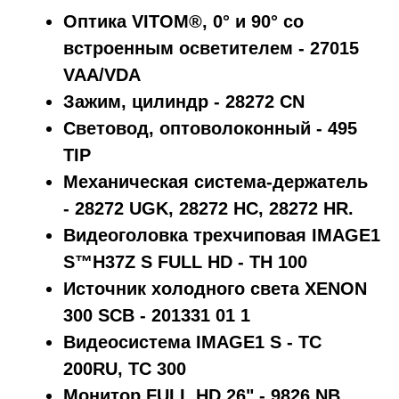
Оптика VITOM®, 0° и 90° со
встроенным осветителем - 27015
VAA/VDA
Зажим, цилиндр - 28272 CN
Световод, оптоволоконный - 495
TIP
Механическая система-держатель
- 28272 UGK, 28272 HC, 28272 HR.
Видеоголовка трехчиповая IMAGE1
S™H37Z S FULL HD - TH 100
Источник холодного света XENON
300 SCB - 201331 01 1
Видеосистема IMAGE1 S - TC
200RU, TC 300
Монитор FULL HD 26" - 9826 NB