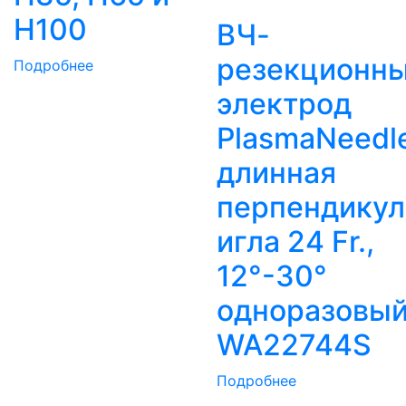
H100
ВЧ-
резекционн
Подробнее
электрод
PlasmaNeedl
длинная
перпендикул
игла 24 Fr.,
12°-30°
одноразовы
WA22744S
Подробнее