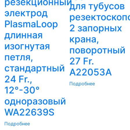
резекционный
для тубусов
электрод
резектоскоп
PlasmaLoop
2 запорных
длинная
крана,
изогнутая
поворотный
петля,
27 Fr.
стандартный
A22053A
24 Fr.,
Подробнее
12°-30°
одноразовый
WA22639S
Подробнее