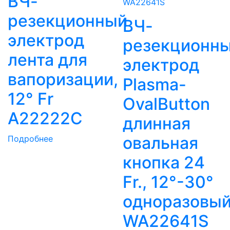
ВЧ-
резекционный
ВЧ-
электрод
резекционн
лента для
электрод
вапоризации,
Plasma-
12° Fr
OvalButton
A22222C
длинная
овальная
Подробнее
кнопка 24
Fr., 12°-30°
одноразовы
WA22641S