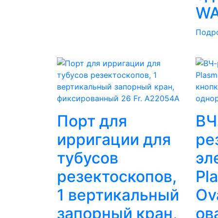
WA
Подр
Порт для
ВЧ
ирригации для
ре
тубусов
эл
резектоскопов,
Pl
1 вертикальный
Ov
запорный кран,
ов