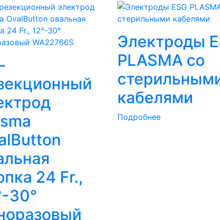
Электроды 
PLASMA со
-
стерильным
зекционный
кабелями
ектрод
asma
Подробнее
alButton
альная
опка 24 Fr.,
°-30°
норазовый