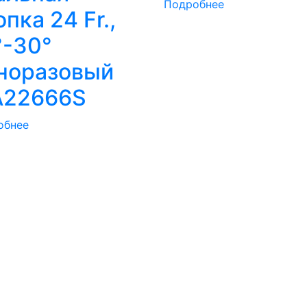
Подробнее
опка 24 Fr.,
°-30°
норазовый
22666S
обнее