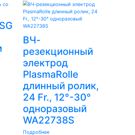
ESG
ВЧ-
и
резекционный
электрод
PlasmaRolle
длинный ролик,
24 Fr., 12°-30°
одноразовый
WA22738S
Подробнее