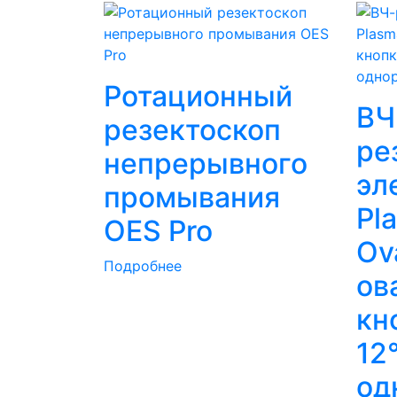
Ротационный
ВЧ
резектоскоп
ре
непрерывного
эл
промывания
Pl
OES Pro
Ov
Подробнее
ов
кн
12
од