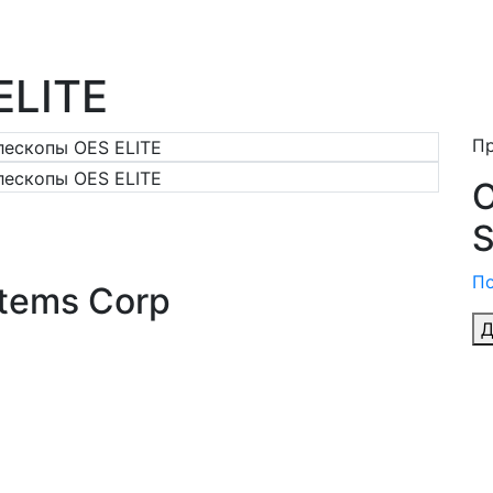
ELITE
П
O
S
По
tems Corp
Д