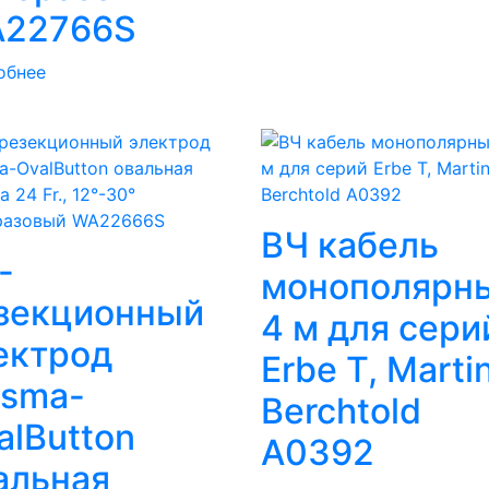
22766S
обнее
ВЧ кабель
-
монополярн
зекционный
4 м для сери
ектрод
Erbe T, Marti
asma-
Berchtold
alButton
A0392
альная