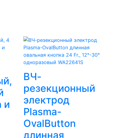
ВЧ-
ый,
резекционный
й
электрод
n и
Plasma-
OvalButton
длинная