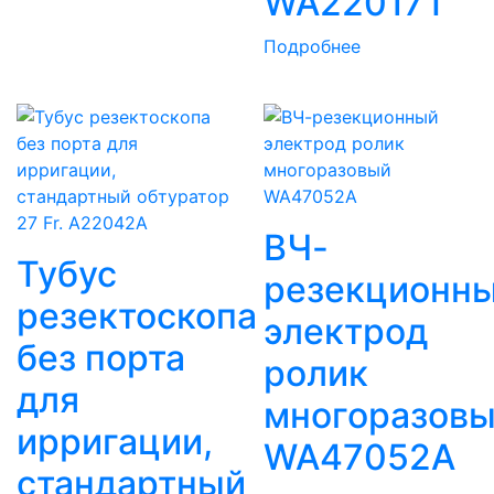
WA22017T
Подробнее
ВЧ-
Тубус
резекционн
резектоскопа
электрод
без порта
ролик
для
многоразов
ирригации,
WA47052A
стандартный