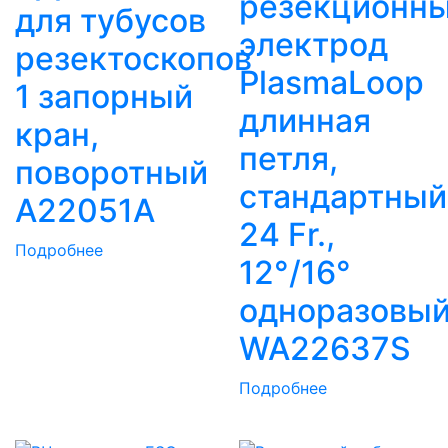
резекционн
для тубусов
электрод
резектоскопов
PlasmaLoop
1 запорный
длинная
кран,
петля,
поворотный
стандартный
A22051A
24 Fr.,
Подробнее
12°/16°
одноразовы
WA22637S
Подробнее