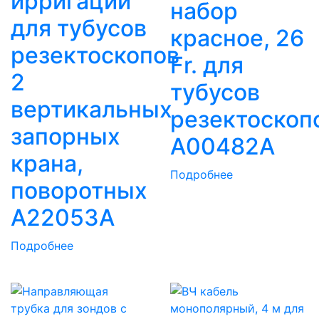
ирригации
набор
для тубусов
красное, 26
резектоскопов
Fr. для
2
тубусов
вертикальных
резектоскоп
запорных
A00482A
крана,
Подробнее
поворотных
A22053A
Подробнее