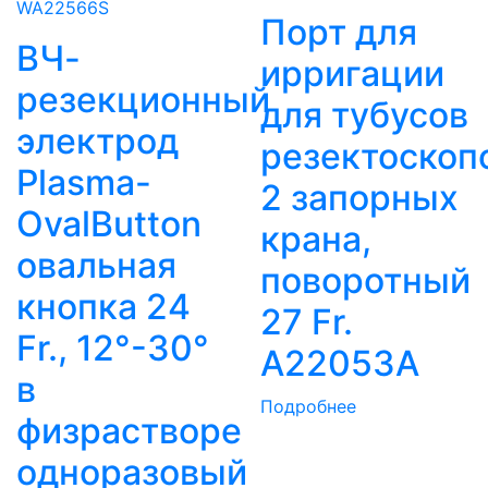
Порт для
ВЧ-
ирригации
резекционный
для тубусов
электрод
резектоскоп
Plasma-
2 запорных
OvalButton
крана,
овальная
поворотный
кнопка 24
27 Fr.
Fr., 12°-30°
A22053A
в
Подробнее
физрастворе
одноразовый