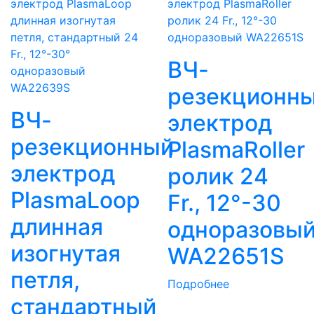
ВЧ-
резекционн
ВЧ-
электрод
резекционный
PlasmaRoller
электрод
ролик 24
PlasmaLoop
Fr., 12°-30
длинная
одноразовы
изогнутая
WA22651S
петля,
Подробнее
стандартный