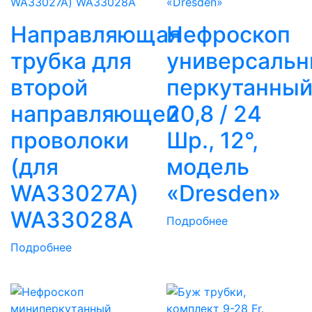
Направляющая
Нефроскоп
трубка для
универсаль
второй
перкутанны
направляющей
20,8 / 24
проволоки
Шр., 12°,
(для
модель
WA33027A)
«Dresden»
WA33028A
Подробнее
Подробнее