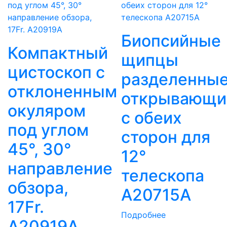
Биопсийные
Компактный
щипцы
цистоскоп с
разделенные
отклоненным
открывающи
окуляром
с обеих
под углом
сторон для
45°, 30°
12°
направление
телескопа
обзора,
A20715A
17Fr.
Подробнее
A20919A