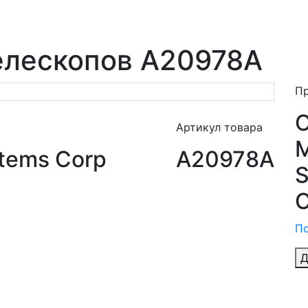
елескопов A20978A
П
Артикул товара
M
tems Corp
A20978A
S
C
По
Д