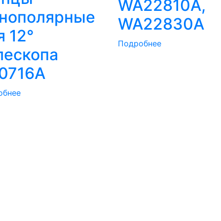
WA22810A,
нополярные
WA22830A
я 12°
Подробнее
лескопа
0716A
обнее