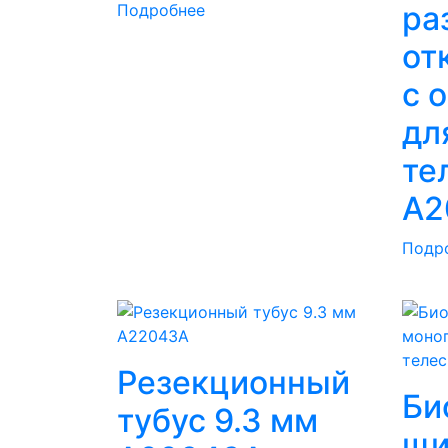
ра
Подробнее
от
с 
дл
те
A2
Подр
Резекционный
Би
тубус 9.3 мм
щи