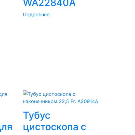
WA22840A
Подробнее
Тубус
для
цистоскопа с