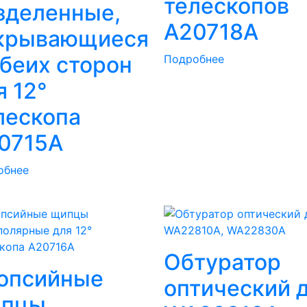
телескопов
зделенные,
A20718A
крывающиеся
обеих сторон
Подробнее
я 12°
лескопа
0715A
обнее
Обтуратор
опсийные
оптический 
пцы