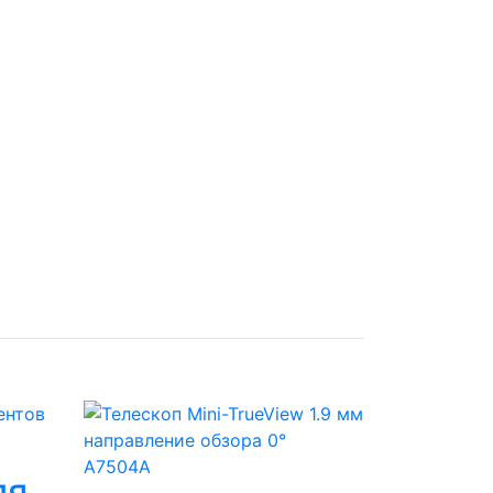
A7504A
ля