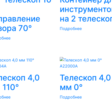
м
инструменто
правление
на 2 телеско
зора 70°
Подробнее
обнее
04A
A22000A
лескоп 4,0
Телескоп 4,0
 110°
мм 0°
обнее
Подробнее