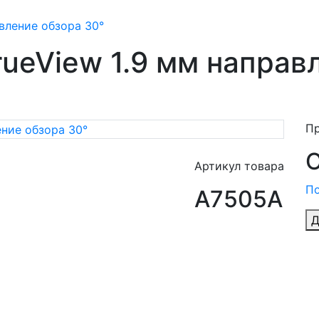
авление обзора 30°
rueView 1.9 мм направ
П
Артикул товара
По
A7505A
Д