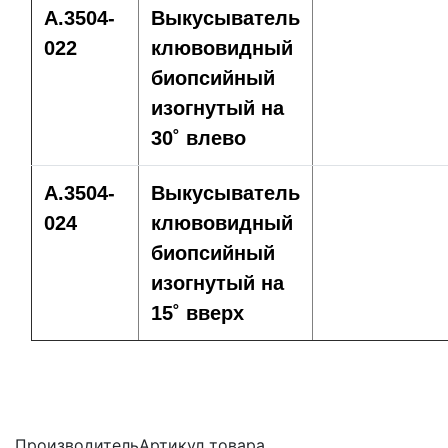
A.3504-
Выкусыватель
022
клювовидный
биопсийный
изогнутый на
30˚ влево
A.3504-
Выкусыватель
024
клювовидный
биопсийный
изогнутый на
15˚ вверх
Производитель
Артикул товара