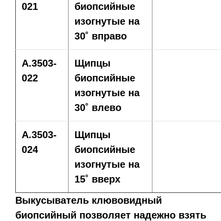
021
биопсийные
изогнутые на
30˚ вправо
A.3503-
Щипцы
022
биопсийные
изогнутые на
30˚ влево
A.3503-
Щипцы
024
биопсийные
изогнутые на
15˚ вверх
Выкусыватель клювовидный
биопсийный
позволяет надежно взять