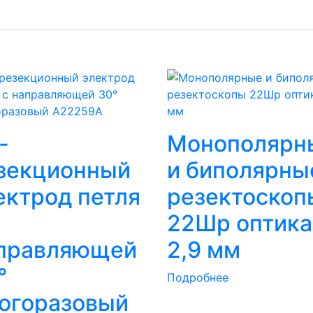
-
Монополярн
зекционный
и биполярны
ектрод петля
резектоскоп
22Шр оптика
правляющей
2,9 мм
°
Подробнее
огоразовый