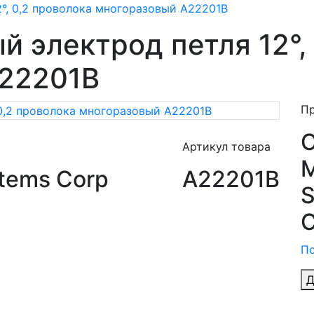
°, 0,2 проволока многоразовый A22201B
 электрод петля 12°,
A22201B
П
Артикул товара
M
tems Corp
A22201B
S
C
По
Д