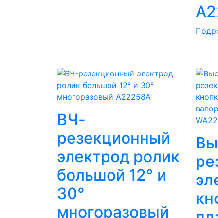
А2
Подр
ВЧ-
резекционный
Вы
электрод ролик
ре
большой 12° и
эл
30°
кн
многоразовый
пл