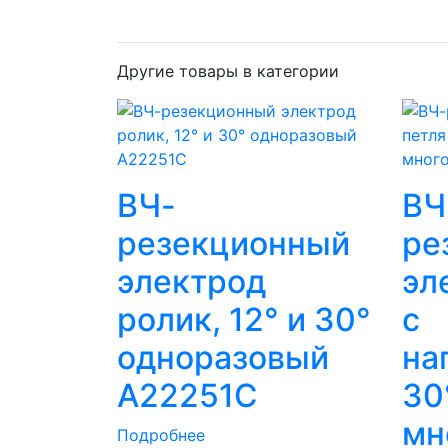
Другие товары в категории
ВЧ-
ВЧ
резекционный
ре
электрод
эл
ролик, 12° и 30°
с
одноразовый
на
A22251C
30
мн
Подробнее