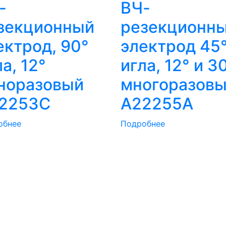
-
ВЧ-
зекционный
резекционн
ектрод, 90°
электрод 45
а, 12°
игла, 12° и 3
норазовый
многоразов
2253C
A22255A
обнее
Подробнее