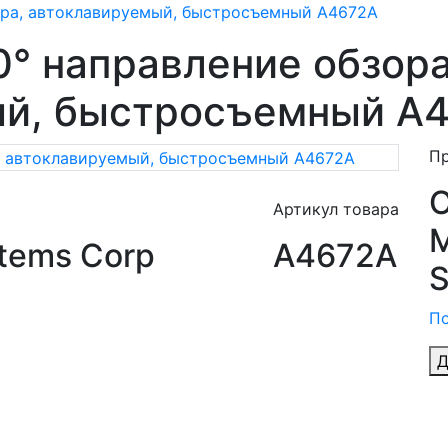
зора, автоклавируемый, быстросъемный A4672A
0° направление обзора
ый, быстросъемный A
П
Артикул товара
M
tems Corp
A4672A
S
По
Д