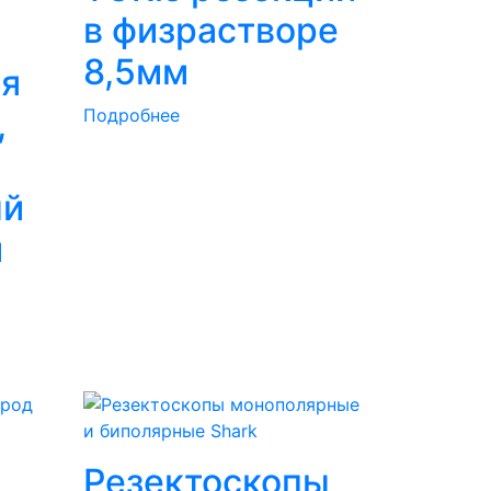
в физрастворе
8,5мм
я
,
Подробнее
ый
й
Резектоскопы