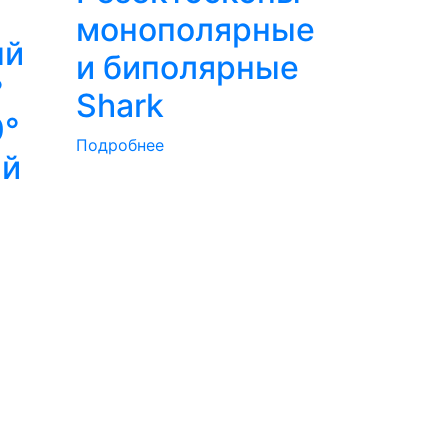
монополярные
ый
и биполярные
°
Shark
0°
Подробнее
ый