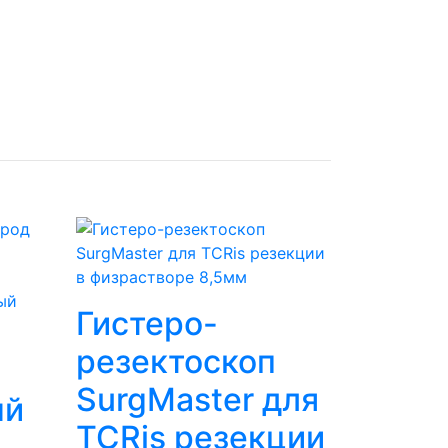
Гистеро-
резектоскоп
SurgMaster для
ый
TCRis резекции