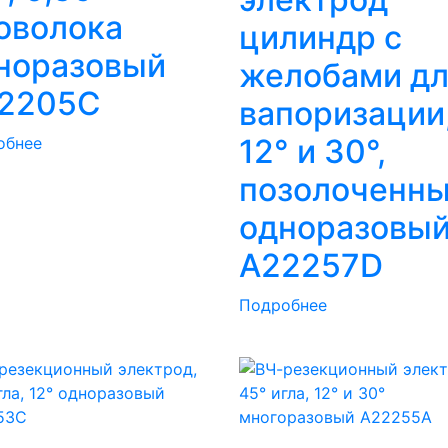
оволока
цилиндр с
норазовый
желобами дл
2205C
вапоризации
12° и 30°,
обнее
позолоченн
одноразовы
A22257D
Подробнее