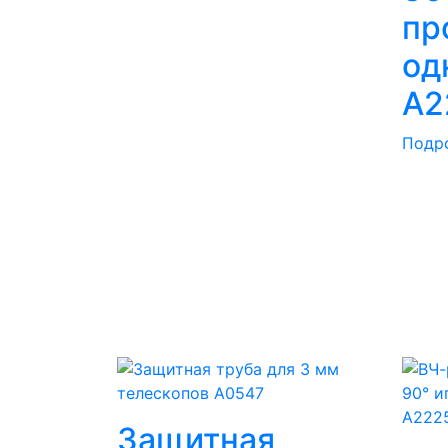
пр
од
A2
Подр
Защитная