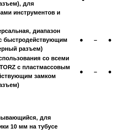
зъем), для
сами инструментов и
ерсальная, диапазон
, с быстродействующим
●
–
●
ерный разъем)
использования со всеми
TORZ с пластмассовым
●
–
●
ействующим замком
азъем)
рывающийся, для
ики 10 мм на тубусе