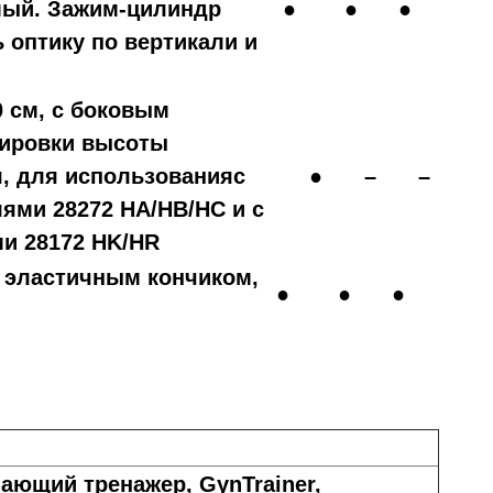
мый. Зажим-цилиндр
●
●
●
 оптику по вертикали и
0 см, с боковым
лировки высоты
, для использованияс
●
–
–
ми 28272 HA/HB/HC и с
и 28172 HK/HR
 эластичным кончиком,
●
●
●
ающий тренажер, GynTrainer,