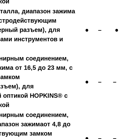
кой
еталла, диапазон зажима
быстродействующим
рный разъем), для
●
–
●
сами инструментов и
рнирным соединением,
има от 16,5 до 23 мм, с
замком
●
–
–
зъем), для
й оптикой HOPKINS® с
кой
рнирным соединением,
апазон зажимаот 4,8 до
ствующим замком
●
–
–