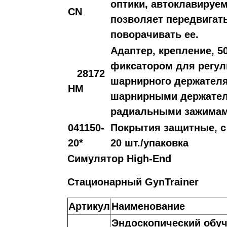
оптики, автоклавируе
CN
позволяет передвигать
поворачивать ее.
Адаптер, крепление, 5
фиксатором для регу
28172
шарнирного держателя
HM
шарнирными держателя
радиальными зажимам
041150-
Покрытия защитные, с
20*
20 шт./упаковка
Симулятор High-End
Стационарный GynTrainer
Артикул
Наименование
Эндоскопический обуч