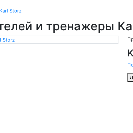
arl Storz
елей и тренажеры Kar
П
K
По
Д