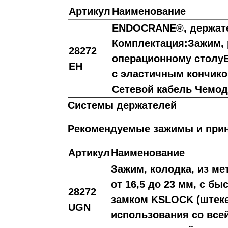
Артикул
Наименование
ENDOCRANE®, держате
Комплектация:Зажим, 
28272
операционному столу
EH
с эластичным кончико
Сетевой кабель Чемо
Системы держателей
Рекомендуемые зажимы и при
Артикул
Наименование
Зажим, колодка, из ме
от 16,5 до 23 мм, с 
28272
замком KSLOCK (штеке
UGN
использования со все