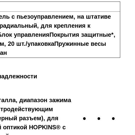
ль с пьезоуправлением, на штативе
радиальный, для крепления к
Блок управленияПокрытия защитные*,
м, 20 шт./упаковкаПружинные весы
дан
надлежности
талла, диапазон зажима
быстродействующим
рный разъем), для
●
●
●
й оптикой HOPKINS® с