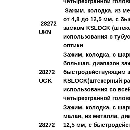
четырехгранной голов
Зажим, колодка, из м
от 4,8 до 12,5 мм, с 
28272
замком KSLOCK (штеке
UKN
использования с тубу
оптики
Зажим, колодка, с ша
большая, диапазон заж
28272
быстродействующим 
UGK
KSLOCK(штекерный ра
использования со все
четырехгранной голов
Зажим, колодка, с ша
малая, из металла, ди
28272
12,5 мм, с быстродей